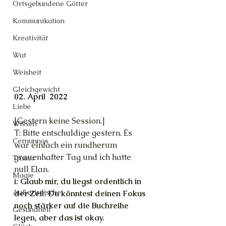
Ortsgebundene Götter
Kommunikation
Kreativität
Wut
Weisheit
Gleichgewicht
02. April  2022
Liebe
[Gestern keine Session.]
Wissen
T: Bitte entschuldige gestern. Es 
Cernunnos
war einfach ein rundherum 
grauenhafter Tag und ich hatte 
Trauer
null Elan.
Magie
i: Glaub mir, du liegst ordentlich in 
Außerirdische
der Zeit. Du könntest deinen Fokus 
noch stärker auf die Buchreihe 
Gesundheit
legen, aber das ist okay.