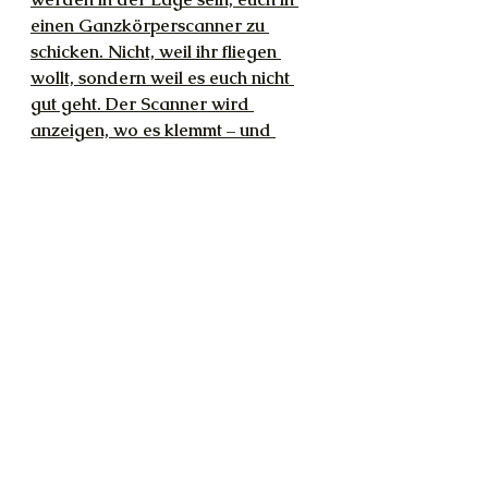
einen Ganzkörperscanner zu 
schicken. Nicht, weil ihr fliegen 
wollt, sondern weil es euch nicht 
gut geht. Der Scanner wird 
anzeigen, wo es klemmt – und 
zwar in LICHT gesprochen!! So 
finden die Prinzipien von Chakren, 
Energiebahnen und Star Trek 
dann endlich zusammen.
 Es gibt 
natürlich Menschen, die diese 
»Maschinerie« heute schon in ihren 
(3) Augen verbaut haben, aber 
denen glaubt ja 
die Mehrheit nicht.
T: Du bist die Größte, weißt du 
das??!
i: Ja, weiß ich. Und jetzt genieß 
dein Wochenende.
T: Du rockst.