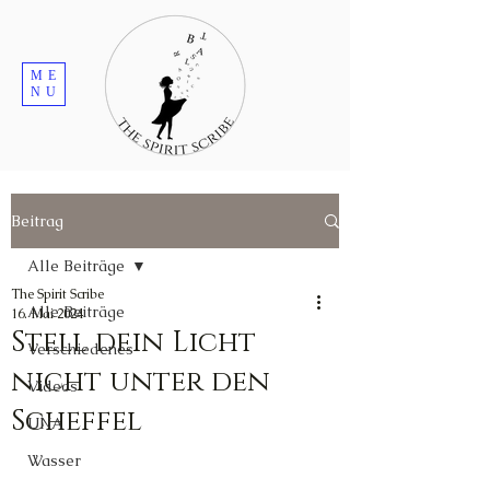
ME
NU
Beitrag
Alle Beiträge
The Spirit Scribe
Alle Beiträge
16. Mai 2024
Stell dein Licht
Verschiedenes
nicht unter den
Videos
Scheffel
UNA
Wasser