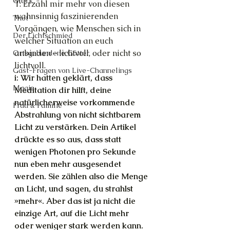
Glück
T: Erzähl mir mehr von diesen 
wahnsinnig faszinierenden 
Thot
Vorgängen, wie Menschen sich in 
Der Lichtschmied
welcher Situation an euch 
anbinden – lichtvoll, oder nicht so 
Ortsgebundene Götter
lichtvoll.
Gast-Fragen von Live-Channelings
i: Wir hatten geklärt, dass 
Magie
Meditation dir hilft, deine 
natürlicherweise vorkommende 
Frau & Familie
Abstrahlung von nicht sichtbarem 
Licht zu verstärken. Dein Artikel 
drückte es so aus, dass statt 
wenigen Photonen pro Sekunde 
nun eben mehr ausgesendet 
werden. Sie zählen also die Menge 
an Licht, und sagen, du strahlst 
»mehr«. Aber das ist ja nicht die 
einzige Art, auf die Licht mehr 
oder weniger stark werden kann. 