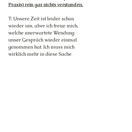
Praxis) rein gar nichts verstanden.
T: Unsere Zeit ist leider schon 
wieder um, aber ich freue mich, 
welche unerwartete Wendung 
unser Gespräch wieder einmal 
genommen hat. Ich muss mich 
wirklich mehr in diese Sache 
reinentspannen, denke ich.
C: Das in jedem Falle. Alles wird 
gut. Und wenn es nicht gut wird, 
schicken wir den nächsten 
Katalysator bei dir vorbei. So 
lange, bis es klappt.
T: Übung macht den Meister, hm?
C: Absolut. Bis morgen.
Bücher
Kunst
Frauen
spirituelle praxis
2021
Kultur
Webseite
Schreiben
Bildung
Cernunnos