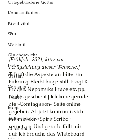
Ortsgebundene Götter
Kommunikation
Kreativität
Wut
Weisheit
Gleichgewicht
[Frühjahr 2021, kurz vor 
Liebe
Fertigstellung dieser Webseite.]
T: [ruft die Aspekte an, bittet um 
Wissen
Führung. Bleibt lange still. Fragt X 
Cernunnos
Fragen. Nepomuks Frage etc. pp. 
Nichts geschieht.] Ich habe gerade 
Trauer
die »Coming soon« Seite online 
Magie
gegeben. Ab jetzt kann man sich 
Außerirdische
mit mir, der »Spirit Scribe« 
vernetzen. Und gerade fällt mir 
Gesundheit
auf: Ich brauche das Whiteboard-