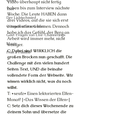
Glück
Video überhaupt nicht fertig 
haben bis zum Interview nächste 
Thot
Woche. Die Leute HABEN dann 
Der Lichtschmied
drei Videos, auf die sie sich erst 
einmal stürzen können. Dennoch 
Ortsgebundene Götter
habe ich das Gefühl, der Berg an 
Gast-Fragen von Live-Channelings
Arbeit wird immer mehr, nicht 
Magie
weniger.
C: Dabei sind WIRKLICH die 
Frau & Familie
großen Brocken nun geschafft. Die 
Challenge mit den vielen hundert 
Seiten Text, UND die beinahe 
vollendete Form der Webseite. Wir 
wissen wirklich nicht, was du noch 
willst.
T: *seufz* Einen lektorierten Elfen-
Monat? [»Das Wissen der Elfen«]
C: Setz dich dieses Wochenende zu 
deinem Sohn und übersetze die 