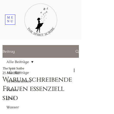
ME
NU
Beitrag
Alle Beiträge
The Spirit Scribe
Alle Beiträge
23. Mai 2022
Warum schreibende
Verschiedenes
Frauen essenziell
Videos
sind
UNA
Wasser