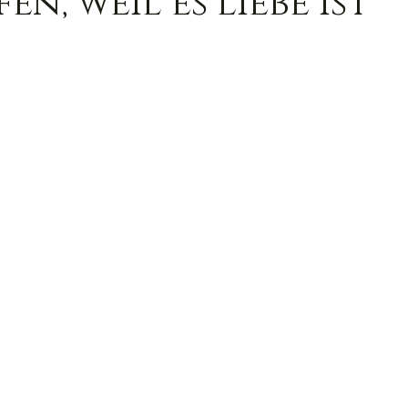
en, weil es Liebe ist
Trauer
Magie
Außerirdische
Gesun
ed
Ortsgebundene Götter
hannelings
Magie
Frau & Familie