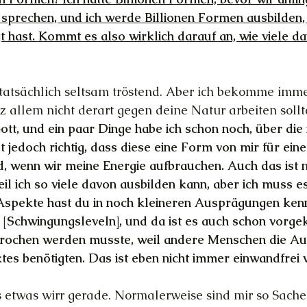
 sprechen, und ich werde Billionen Formen ausbilden
t hast. Kommt es also wirklich darauf an, wie viele d
st tatsächlich seltsam tröstend. Aber ich bekomme imm
z allem nicht derart gegen deine Natur arbeiten sollt
Gott, und ein paar Dinge habe ich schon noch, über die 
t jedoch richtig, dass diese eine Form von mir für ein
d, wenn wir meine Energie aufbrauchen. Auch das ist n
eil ich so viele davon ausbilden kann, aber ich muss e
spekte hast du in noch kleineren Ausprägungen kenn
« [Schwingungsleveln], und da ist es auch schon vorg
rochen werden musste, weil andere Menschen die A
es benötigten. Das ist eben nicht immer einwandfrei 
les etwas wirr gerade. Normalerweise sind mir so Sache