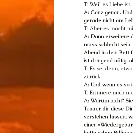
T: Weil es Liebe ist.
A: Ganz genau. Und 
gerade nicht am Le
T: Aber es macht mi
A: Dann erweitere d
muss schlecht sein.
Abend in dein Bett 
ist dringend nötig, 
T: Es sei denn, etw
zurück.
A: Und wenn es so i
T: Erinnere mich ni
A: Warum nicht? Si
Trauer dir diese Din
verstehen lassen, w
einer »Wiedergeburt
hatte schon Billion