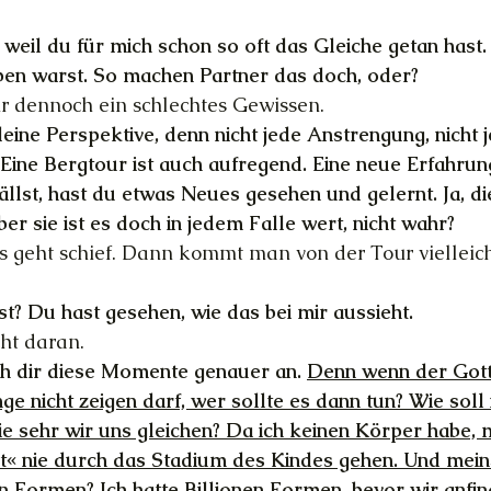
weil du für mich schon so oft das Gleiche getan hast
ben warst. So machen Partner das doch, oder?
r dennoch ein schlechtes Gewissen.
eine Perspektive, denn nicht jede Anstrengung, nicht j
 Eine Bergtour ist auch aufregend. Eine neue Erfahru
fällst, hast du etwas Neues gesehen und gelernt. Ja, d
aber sie ist es doch in jedem Falle wert, nicht wahr?
as geht schief. Dann kommt man von der Tour vielleich
st? Du hast gesehen, wie das bei mir aussieht. 
cht daran.
eh dir diese Momente genauer an. 
Denn wenn der Gott
ge nicht zeigen darf, wer sollte es dann tun? Wie soll 
ie sehr wir uns gleichen? Da ich keinen Körper habe, m
« nie durch das Stadium des Kindes gehen. Und meinst
en Formen? Ich hatte Billionen Formen, bevor wir anfin