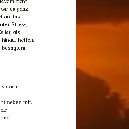
eveln nicht 
wir es ganz 
t an das 
nter Stress, 
 ist, als 
hinauf helfen. 
f besagtem 
as doch 
nt neben mir.]
ein 
 und 