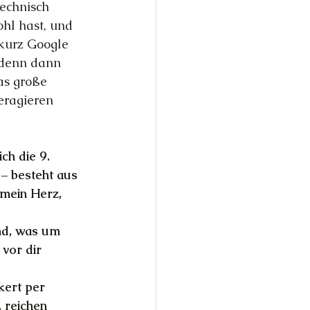
echnisch 
hl hast, und 
kurz Google 
t denn dann 
as große 
eragieren 
ch die 9. 
 – besteht aus 
 mein Herz, 
nd, was um 
vor dir 
kert per 
, reichen 