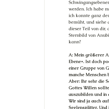
Schwingungsebenen 
werden. Ich habe mi
ich konnte ganz de
bemüht, und siehe d
dieser Teil von dir,
Sternbild von Anubi
kann?
A: Mein größerer An
Ebene*. Ist doch po
einer Gruppe von Go
manche Menschen br
Aber: Ihr sehr die 
Gottes Willen sollte
auszubilden und in 
Wir sind ja auch au
Seelensplitter. Und i