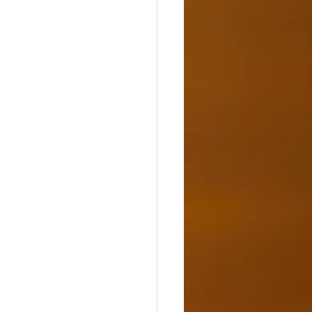
dheit
Glück