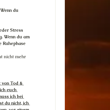
. Wenn du 
eder Stress 
ng. Wenn du am 
ie Ruhephase 
t nicht mehr 
 von Tod & 
ich euch 
uss ich bei 
 du nicht, ich 
gen, vor einem 