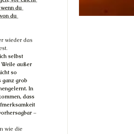
, wenn du 
avon du 
er wieder das 
est.
ich selbst 
e Weile außer 
icht so 
s ganz grob 
engelernt. In 
ekommen, dass 
ufmerksamkeit 
vorhersagbar – 
n wie die 