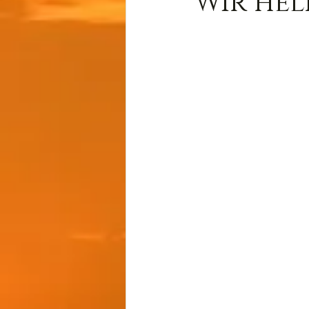
Wir helf
Wissen
Cernunnos
Thot
Der Lichtschmi
Gast-Fragen von Live-C