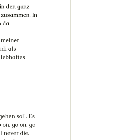
in den ganz 
r zusammen. In 
 da 
 meiner 
di als 
lebhaftes 
ehen soll. Es 
 on, go on, go 
l never die. 