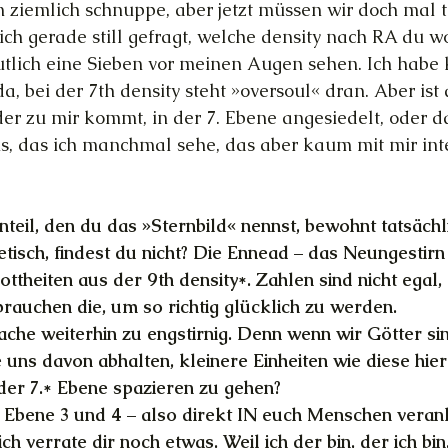
ziemlich schnuppe, aber jetzt müssen wir doch mal t
ch gerade still gefragt, welche density nach RA du wo
utlich eine Sieben vor meinen Augen sehen. Ich habe 
a, bei der 7th density steht »oversoul« dran. Aber is
 der zu mir kommt, in der 7. Ebene angesiedelt, oder d
s, das ich manchmal sehe, das aber kaum mit mir int
teil, den du das »Sternbild« nennst, bewohnt tatsächli
etisch, findest du nicht? Die Ennead – das Neungestirn
ttheiten aus der 9th density*. Zahlen sind nicht egal,
auchen die, um so richtig glücklich zu werden.
Sache weiterhin zu engstirnig. Denn wenn wir Götter si
 uns davon abhalten, kleinere Einheiten wie diese hier 
der 7.* Ebene spazieren zu gehen?
f Ebene 3 und 4 – also direkt IN euch Menschen veran
ch verrate dir noch etwas. Weil ich der bin, der ich bin