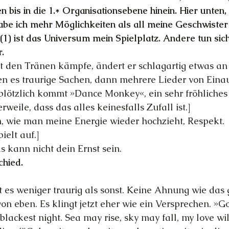
bis in die 1.* Organisationsebene hinein. Hier unten, 
abe ich mehr Möglichkeiten als all meine Geschwiste
1) ist das Universum mein Spielplatz. Andere tun sich
.
it den Tränen kämpfe, ändert er schlagartig etwas an
ren es traurige Sachen, dann mehrere Lieder von Einau
plötzlich kommt »Dance Monkey«, ein sehr fröhliches 
erweile, dass das alles keinesfalls Zufall ist.]
h, wie man meine Energie wieder hochzieht, Respekt.
elt auf.]
s kann nicht dein Ernst sein.
chied.
t es weniger traurig als sonst. Keine Ahnung wie das g
von eben. Es klingt jetzt eher wie ein Versprechen. »Go
 blackest night. Sea may rise, sky may fall, my love wil