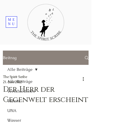
ME
NU
Beitrag
Alle Beiträge
The Spirit Scribe
Alle Beiträge
21. Juni 2022
Der Herr der
Verschiedenes
Gegenwelt erscheint
Videos
UNA
Wasser