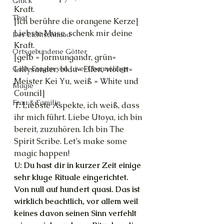
Glück
Kraft.
Thot
[Ich berühre die orangene Kerze] 
Liebste Muse, schenk mir deine 
Der Lichtschmied
Kraft.
Ortsgebundene Götter
[gelb = Jormungandr, grün= 
Gast-Fragen von Live-Channelings
Lillysander, blau= Elfen, violett= 
Meister Kei Yu, weiß = White und 
Magie
Council]
Frau & Familie
T: Liebste Aspekte, ich weiß, dass 
ihr mich führt. Liebe Utoya, ich bin 
bereit, zuzuhören. Ich bin The 
Spirit Scribe. Let’s make some 
magic happen!
U: Du hast dir in kurzer Zeit einige 
sehr kluge Rituale eingerichtet. 
Von null auf hundert quasi. Das ist 
wirklich beachtlich, vor allem weil 
keines davon seinen Sinn verfehlt 