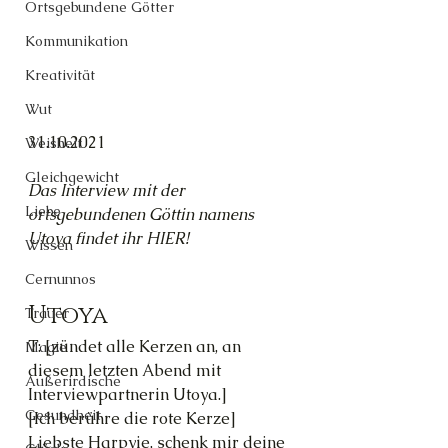
Ortsgebundene Götter
Kommunikation
Kreativität
Wut
31.10.2021
Weisheit
Gleichgewicht
Das Interview mit der 
Liebe
ortsgebundenen Göttin namens 
Utoya findet ihr HIER!
Wissen
Cernunnos
Utoya
Trauer
T: [zündet alle Kerzen an, an 
Magie
diesem letzten Abend mit 
Außerirdische
Interviewpartnerin Utoya.]
Gesundheit
[Ich berühre die rote Kerze] 
Liebste Harpyie, schenk mir deine 