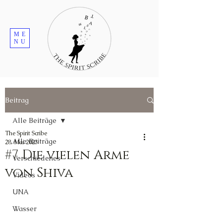
ME
NU
Beitrag
Alle Beiträge
The Spirit Scribe
Alle Beiträge
28. Mai 2023
#7 Die vielen Arme
Verschiedenes
von Shiva
Videos
UNA
Wasser