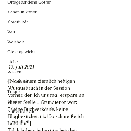
Ortsgebundene Götter
Kommunikation
Kreativität
Wut
Weisheit
Gleichgewicht
Liebe
13. Juli 2021
Wissen
[Nach einem ziemlich heftigen 
Cernunnos
Wutausbruch in der Session 
Trauer
vorher, den ich uns mal erspare an 
Magie
dieser Stelle ... Grundtenor war: 
"Keine Buchverkäufe, keine 
Außerirdische
Blogbesucher, nix! So schmeiße ich 
Gesundheit
bald hin!"]
T: Ich habe wie besprochen den 