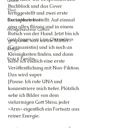
Glück
Buchblock und das Cover 
Thot
fertiggestellt und zwei erste 
Exemplare bestellt. Auf einmal 
Der Lichtschmied
ging alles flüssig und in einem 
Ortsgebundene Götter
Rutsch von der Hand. Jetzt bin ich 
Gast-Fragen von Live-Channelings
gespannt, was meine Mutter 
(Germanistin) und ich noch an 
Magie
Kleinigkeiten finden, und dann 
Frau & Familie
habe ich endlich eine erste 
Veröffentlichung mit Non-Fiktion. 
Das wird super.
[Pause. Ich rufe UNA und 
konzentriere mich tiefer. Plötzlich 
sehe ich Bilder von dem 
vielarmigen Gott Shiva, jeder 
»Arm« eigentlich ein Fortsatz aus 
reiner Energie.