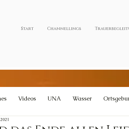
Start
Channellings
Trauerbeglei
nes
Videos
UNA
Wasser
Ortsgebu
 2021
tivität
Wut
Weisheit
Gleichgewicht