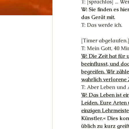
T: [sprachlos] ... 
W: Sie finden es hie
das Gerät mit.
T: Das werde ich.
[Timer abgelaufen.
T: Mein Gott, 40 Mi
W: Die Zeit hat für 
beeinflusst, und do
begreifen. Wir zähle
wahrlich verlorene Z
T: Aber Leben und A
W: Das Leben ist ei
Leiden. Eure Arten 
einzigen Lehrmeiste
Künstler.« Dies ko
üblich zu kurz greift.