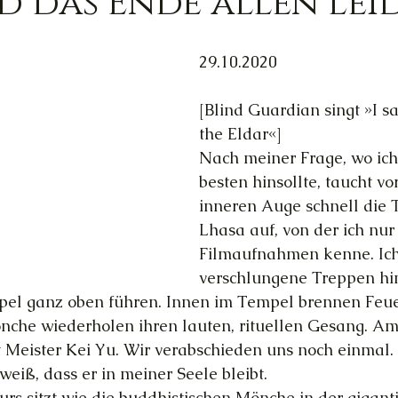
nd das Ende allen Lei
Trauer
Magie
Außerirdische
Gesun
29.10.2020
[Blind Guardian singt »I sa
ed
Ortsgebundene Götter
the Eldar«]
Nach meiner Frage, wo ic
besten hinsollte, taucht v
hannelings
Magie
Frau & Familie
inneren Auge schnell die 
Lhasa auf, von der ich nur
Filmaufnahmen kenne. Ich
verschlungene Treppen hin
el ganz oben führen. Innen im Tempel brennen Feuer
nche wiederholen ihren lauten, rituellen Gesang. Am
t Meister Kei Yu. Wir verabschieden uns noch einmal.
weiß, dass er in meiner Seele bleibt.
urs sitzt wie die buddhistischen Mönche in der gigant