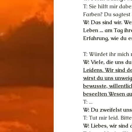
T: Sie hilft mir da
Farben? Du sagtest 
W: Das sind wir. We
Leben ... am Tag ih
Erfahrung, wie du es
T: Würdet ihr mich
W: Viele, die uns du
Leidens. Wir sind d
wirst du uns unweig
bewusste, willentli
beseelten Wesen aus
T: ...
W: Du zweifelst un
T: Tut mir leid. B
W: Liebes, wir sind 