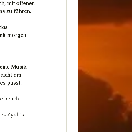
h, mit offenen 
ns zu führen.
das 
mit morgen. 
deine Musik 
 nicht am 
es passt.
eibe ich 
nes Zyklus.