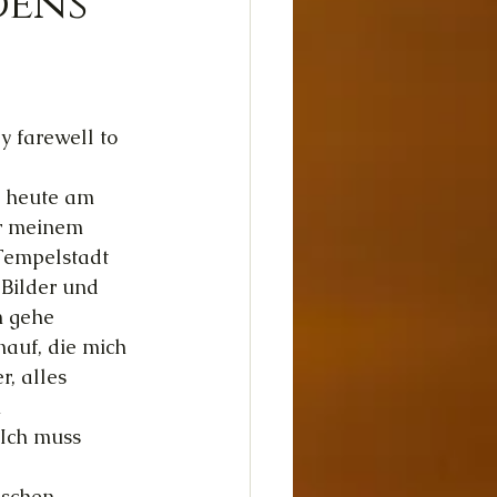
dens"
dheit
Glück
y farewell to 
h heute am 
or meinem 
Tempelstadt 
 Bilder und 
 gehe 
auf, die mich 
, alles 
 
 Ich muss 
ischen 