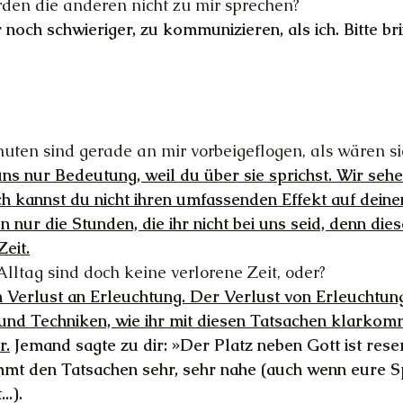
Werden die anderen nicht zu mir sprechen?
r noch schwieriger, zu kommunizieren, als ich. Bitte b
]
nuten sind gerade an mir vorbeigeflogen, als wären si
uns nur Bedeutung, weil du über sie sprichst. Wir sehen
ch kannst du nicht ihren umfassenden Effekt auf deine
n nur die Stunden, die ihr nicht bei uns seid, denn dies
eit.
lltag sind doch keine verlorene Zeit, oder?
n Verlust an Erleuchtung. Der Verlust von Erleuchtung
und Techniken, wie ihr mit diesen Tatsachen klarkomm
r.
 Jemand sagte zu dir: »Der Platz neben Gott ist reser
mmt den Tatsachen sehr, sehr nahe (auch wenn eure S
..).