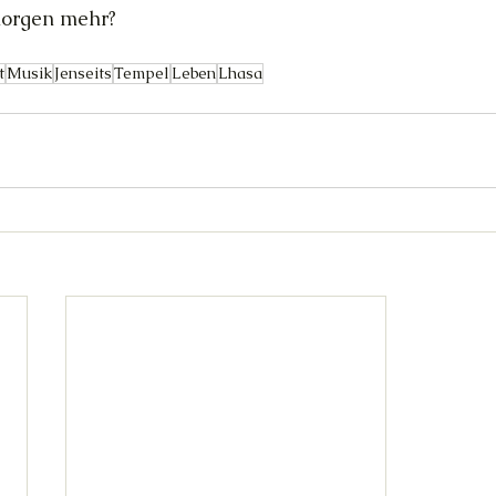
 morgen mehr?
t
Musik
Jenseits
Tempel
Leben
Lhasa