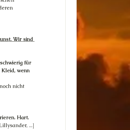
deren 
unst. Wir sind 
schwierig für 
 Kleid, wenn 
noch nicht 
ieren. Hart.
llysander, ...]