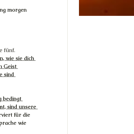
ring morgen 
e fünf.
, wie sie dich 
n Geist 
e sind 
 bedingt 
t, sind unsere 
viert für die 
prache wie 