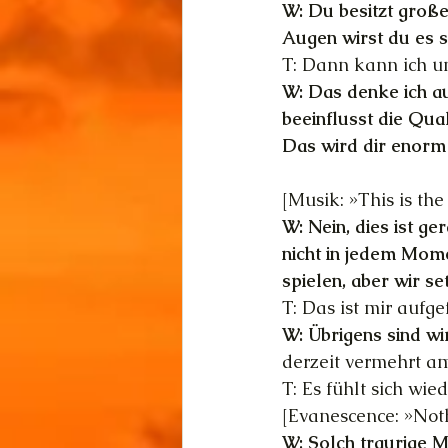
W: Du besitzt große
Augen wirst du es s
T: Dann kann ich u
W: Das denke ich a
beeinflusst die Qua
Das wird dir enorm 
[Musik: »This is the
W: Nein, dies ist ge
nicht in jedem Mome
spielen, aber wir s
T: Das ist mir aufge
W: Übrigens sind wi
derzeit vermehrt am
T: Es fühlt sich wi
[Evanescence: »Noth
W: Solch traurige M