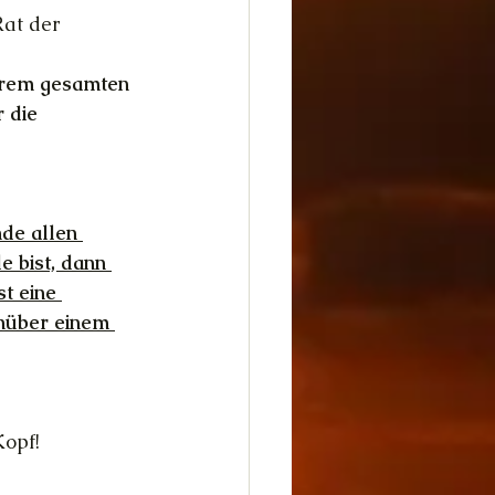
Rat der 
ihrem gesamten 
 die 
de allen 
 bist, dann 
t eine 
enüber einem 
Kopf!