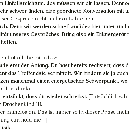
n Einfallsreichtum, das müssen wir dir lassen. Dennoc
ehr schwer finden, eine geordnete Konversation mit u
nser Gespräch nicht mehr aufschreiben.
uch. Denn wir werden schnell »müde« hier unten und 
lität unseres Gespräches. Bring also ein Diktiergerät 
helfen.
 end of all the miracles«]
rade erst der Anfang. Du hast bereits realisiert, dass 
nt das Treffendste vermittelt. Wir hindern sie ja auch
etzen manchmal einen energetischen Schwerpunkt, wo 
fallen, danke.
r entzückt, dass du wieder schreibst.
 [Tatsächlich schr
 Drachenkind III.]
eder mühelos an. Das ist immer so in dieser Phase mei
ing can hold me ...]
usik.