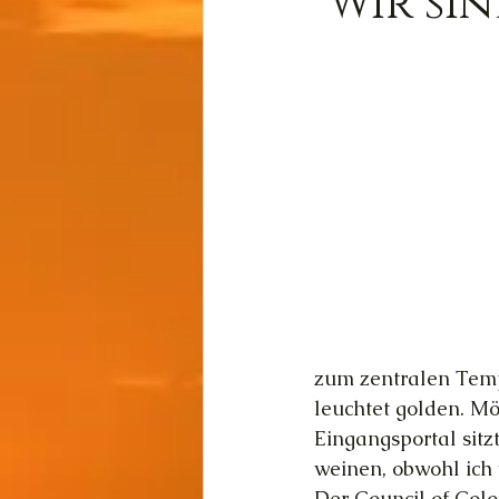
"Wir si
Wissen
Cernunnos
Thot
Der Lichtschmi
Gast-Fragen von Live-C
zum zentralen Temp
leuchtet golden. Mö
Eingangsportal sitz
weinen, obwohl ich 
Der Council of Colo