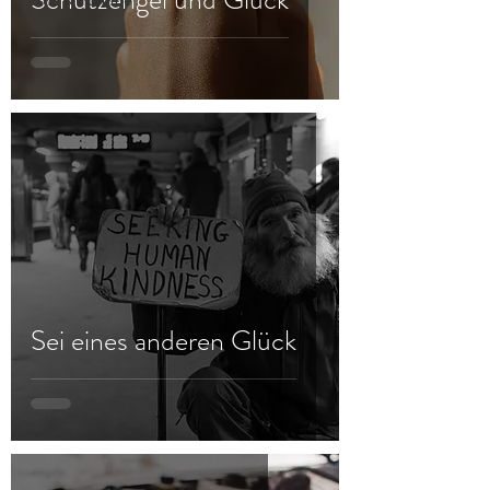
Frau & Familie
Sei eines anderen Glück