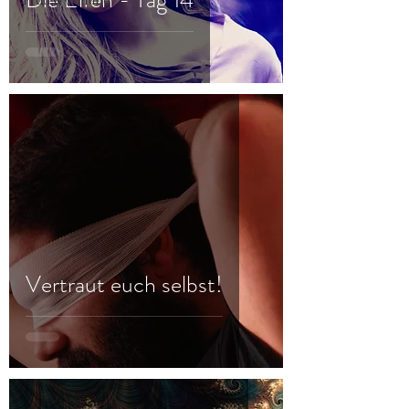
Frau & Familie
Vertraut euch selbst!