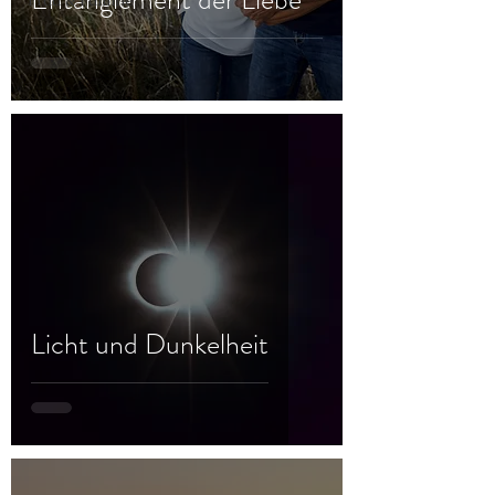
Frau & Familie
Licht und Dunkelheit