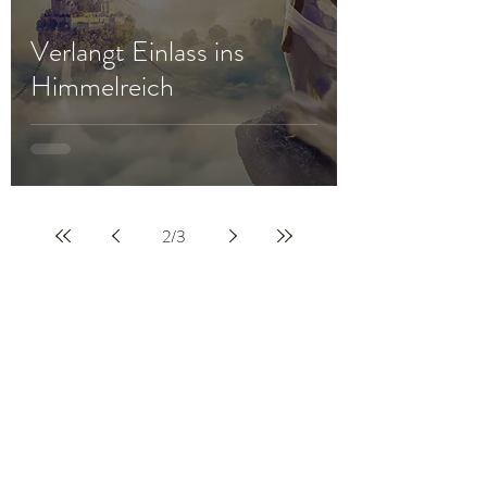
Verlangt Einlass ins
Himmelreich
2
/
3